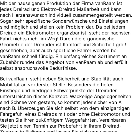
Mit der hauseigenen Produktion der Firma vanRaam ist
jedes Dreirad und Elektro-Dreirad Maßarbeit und kann
nach Herzenswunsch individuell zusammengestellt werden.
Sogar sehr spezifische Sonderwünsche und Einstellungen
sind möglich und stellen kein Problem dar. Da bei jedem
Dreirad ein Elektromotor ergänzbar ist, steht der nächsten
Fahrt nichts mehr im Weg! Durch die ergonomische
Geometrie der Dreiräder ist Komfort und Sicherheit groß
geschrieben, aber auch sportliche Fahrer werden bei
vanRaam schnell fündig. Ein umfangreiches Sortiment an
Zubehör rundet das Angebot von vanRaam ab und erfüllt
selbst anspruchsvolle Bedürfnisse.
Bei vanRaam steht neben Sicherheit und Stabilität auch
Mobilität an vorderster Stelle. Besonders die tiefen
Einstiege und niedrigen Schwerpunkte der Dreiräder
unterstreichen dieses Konzept. Wackelige Angelegenheiten
sind Schnee von gestern, so kommt jeder sicher von A
nach B. Überzeugen Sie sich selbst von dem einzigartigen
Fahrgefühl eines Dreirads mit oder ohne Elektromotor und
testen Sie Ihren zukünftigem Weggefährten. Vereinbaren
Sie jetzt einen Termin zur Probefahrt in Ihrem Dreirad-
Zentrum in Eislingen und lassen Sie sich von unseren