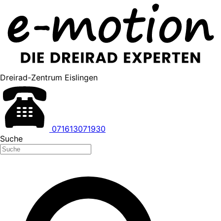
Dreirad-Zentrum Eislingen
071613071930
Suche